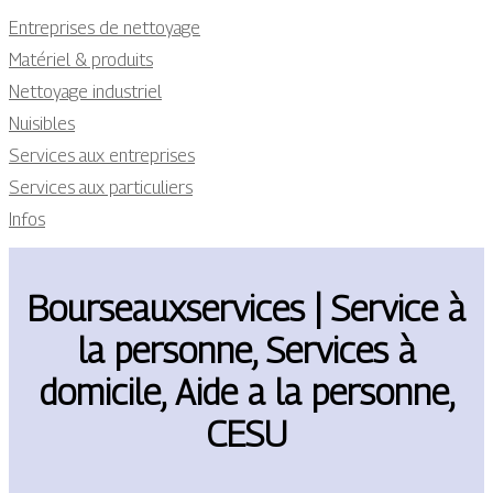
Entreprises de nettoyage
Matériel & produits
Nettoyage industriel
Nuisibles
Services aux entreprises
Services aux particuliers
Infos
Bour­seauxser­vi­ces | Service à
la personne, Services à
domicile, Aide a la personne,
CESU